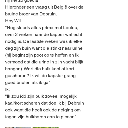
hij het zo goed!!!
Hieronder een vraag uit België over de 
bruine broer van Debruin.
Hey Wil
"Nog steeds alles prima met Loulou, 
over 2 weken naar de kapper wat echt 
nodig is. De laatste weken was ik elke 
dag zijn buin want die stinkt naar urine 
(hij begint zijn poot op te heffen en ik 
vermoed dat die urine in zijn vacht blijft 
hangen). Wort die buik kool of kort 
geschoren? Ik wil de kapster graag 
goed briefen als ik ga"
Ik; 
"Ik zou idd zijn buik zoveel mogelijk 
kaal/kort scheren dat doe ik bij Debruin 
ook want die heeft ook de neiging om 
tegen zijn buikharen aan te piesen". 