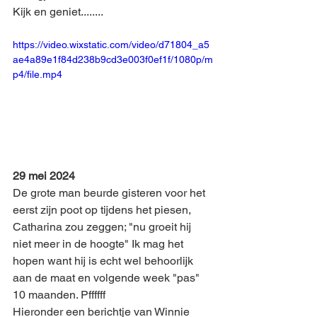
Kijk en geniet........
https://video.wixstatic.com/video/d71804_a5
ae4a89e1f84d238b9cd3e003f0ef1f/1080p/m
p4/file.mp4
29 mei 2024
De grote man beurde gisteren voor het 
eerst zijn poot op tijdens het piesen, 
Catharina zou zeggen; "nu groeit hij 
niet meer in de hoogte" Ik mag het 
hopen want hij is echt wel behoorlijk 
aan de maat en volgende week "pas" 
10 maanden. Pffffff 
Hieronder een berichtje van Winnie 