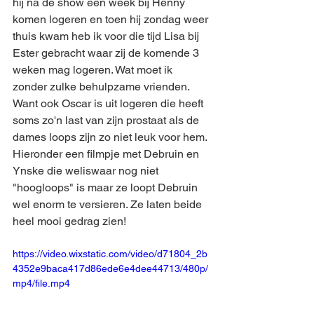
hij na de show een week bij Henny 
komen logeren en toen hij zondag weer 
thuis kwam heb ik voor die tijd Lisa bij 
Ester gebracht waar zij de komende 3 
weken mag logeren. Wat moet ik 
zonder zulke behulpzame vrienden. 
Want ook Oscar is uit logeren die heeft 
soms zo'n last van zijn prostaat als de 
dames loops zijn zo niet leuk voor hem. 
Hieronder een filmpje met Debruin en 
Ynske die weliswaar nog niet 
"hoogloops" is maar ze loopt Debruin 
wel enorm te versieren. Ze laten beide 
heel mooi gedrag zien!
https://video.wixstatic.com/video/d71804_2b
4352e9baca417d86ede6e4dee44713/480p/
mp4/file.mp4