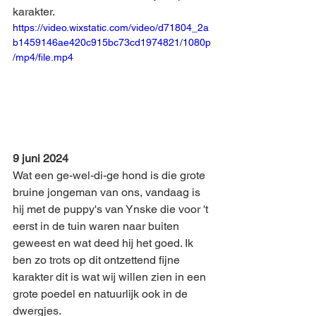
karakter.
https://video.wixstatic.com/video/d71804_2a
b1459146ae420c915bc73cd1974821/1080p
/mp4/file.mp4
9 juni 2024
Wat een ge-wel-di-ge hond is die grote 
bruine jongeman van ons, vandaag is 
hij met de puppy's van Ynske die voor 't 
eerst in de tuin waren naar buiten 
geweest en wat deed hij het goed. Ik 
ben zo trots op dit ontzettend fijne 
karakter dit is wat wij willen zien in een 
grote poedel en natuurlijk ook in de 
dwergjes. 