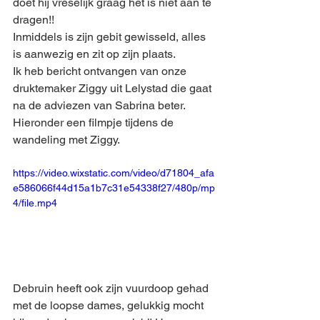
doet hij vreselijk graag het is niet aan te 
dragen!!
Inmiddels is zijn gebit gewisseld, alles 
is aanwezig en zit op zijn plaats. 
Ik heb bericht ontvangen van onze 
druktemaker Ziggy uit Lelystad die gaat 
na de adviezen van Sabrina beter. 
Hieronder een filmpje tijdens de 
wandeling met Ziggy.
https://video.wixstatic.com/video/d71804_afa
e586066f44d15a1b7c31e54338f27/480p/mp
4/file.mp4
Debruin heeft ook zijn vuurdoop gehad 
met de loopse dames, gelukkig mocht 