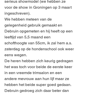
serieus showmodel (we hebben ze 
voor de show in Groningen op 3 maart 
ingeschreven). 
We hebben meteen van de 
gelegenheid gebruik gemaakt en 
Debruin opgemeten en hij heeft op een 
leeftijd van 5,5 maand een 
schofthoogte van 55cm, ik zal hem a.s.
zaterdag op de hondenschool ook weer 
eens wegen. 
De heren hebben zich keurig gedragen 
het was toch voor beide de eerste keer 
in een vreemde trimsalon en een 
andere mevrouw aan hun lijf maar ze 
hebben het beide super goed gedaan. 
Debruin gedroeg zich daar beter dan 
gisteren bij mij toen ik hem wilde 
wassen, droogföhnen en scheren hij 
was toen zo onrustig maar kan ook 