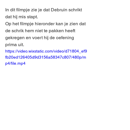
In dit filmpje zie je dat Debruin schrikt 
dat hij mis stapt.
Op het filmpje hieronder kan je zien dat 
de schrik hem niet te pakken heeft 
gekregen en voert hij de oefening 
prima uit.
https://video.wixstatic.com/video/d71804_ef9
fb20ed126405d9d3156a58347c807/480p/m
p4/file.mp4