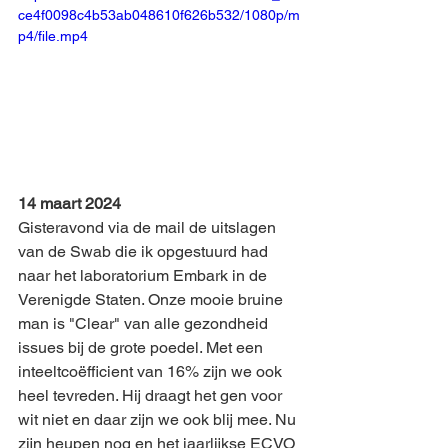
ce4f0098c4b53ab048610f626b532/1080p/m
p4/file.mp4
14 maart 2024
Gisteravond via de mail de uitslagen 
van de Swab die ik opgestuurd had 
naar het laboratorium Embark in de 
Verenigde Staten. Onze mooie bruine 
man is "Clear" van alle gezondheid 
issues bij de grote poedel. Met een 
inteeltcoëfficient van 16% zijn we ook 
heel tevreden. Hij draagt het gen voor 
wit niet en daar zijn we ook blij mee. Nu 
zijn heupen nog en het jaarlijkse ECVO 