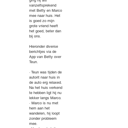
ging hij als
vanzelfsprekend
met Betty en Marco
mee naar huis. Het
is goed zo mijn
grote vriend heeft
het goed, beter dan
bij ons.
Hieronder diverse
berichtjes via de
App van Betty over
Teun.
· Teun was tijden de
autorit naar huis in
de auto erg relaxed.
Na het huis verkend
te hebben ligt hij nu
lekker langs Marco.
· Marco is nu met
hem aan het
wandelen, hij loopt
zonder probleem
mee.