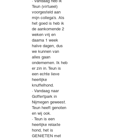
· Vandaag heb ik
Teun (virtueel)
voorgesteld aan
mijn collega’s. Als
het goed is heb ik
de aankomende 2
weken vrij en
daarna 1 week
halve dagen, dus
we kunnen van
alles gaan
ondernemen. Ik heb
er zin in. Teun is
een echte lieve
heerlijke
knuffelhond.
· Vandaag naar
Goffertpark in
Nijmegen geweest.
Teun heeft genoten
en wij ook.
· Teun is een
heerlijke relaxte
hond, het is
GENIETEN met