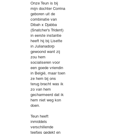
Onze Teun is bij
mijn dochter Corrina
geboren uit de
combinatie van
Dibah x Djabba
(Snatcher’s Trident)
in eerste instantie
heeft hij bij Lisette
in Julianadorp
gewoond want zij
zou hem
socialiseren voor
een goede vriendin
in België, maar toen
ze hem bij ons
terug bracht was ik
zo van hem
gecharmeerd dat ik
hem niet weg kon
doen.
Teun heeft
inmiddels
verschillende
teefjes gedekt en