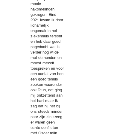
mooie
nakomelingen
gekregen. Eind
2021 kwam ik door
lichamelijk
ongemak in het
ziekenhuis terecht
en heb daar goed
nagedacht wat ik
verder nog wilde
met de honden en
moest mezelf
toespreken en voor
een aantal van hen
een goed tehuis
zoeken waaronder
ook Teun, dat ging
mij ontzettend aan
het hart maar ik
zag dat hij het bij
ons steeds minder
naar zijn zin kreeg
er waren geen
echte conflicten
met Oscar mijn