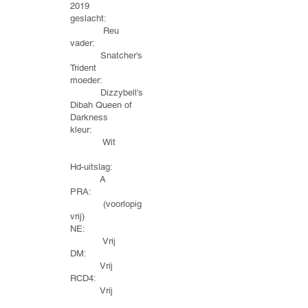
2019
geslacht:
Reu
vader:
Snatcher's
Trident
moeder:
Dizzybell's
Dibah Queen of
Darkness
kleur:
Wit
Hd-uitslag:
A
PRA:
(voorlopig
vrij)
NE:
Vrij
DM:
Vrij
RCD4:
Vrij