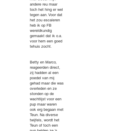
andere reu maar
toch het hing er wel
tegen aan. Voor dat
het zou escaleren
heb ik op FB
wereldkundig
gemaakt dat ik o.a.
voor hem een goed
tehuis zocht.
Betty en Marco,
reageerden direct,
zij hadden al een
poedel van mij
gehad maar die was
overleden en ze
stonden op de
wachtlijst voor een
pup maar waren
ook erg begaan met
Teun. Na diverse
twijfels, wordt het
Teun of toch een
pup belden ze ’s