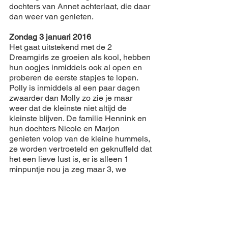
dochters van Annet achterlaat, die daar 
dan weer van genieten.
Zondag 3 januari 2016
Het gaat uitstekend met de 2 
Dreamgirls ze groeien als kool, hebben 
hun oogjes inmiddels ook al open en 
proberen de eerste stapjes te lopen. 
Polly is inmiddels al een paar dagen 
zwaarder dan Molly zo zie je maar 
weer dat de kleinste niet altijd de 
kleinste blijven. De familie Hennink en 
hun dochters Nicole en Marjon 
genieten volop van de kleine hummels, 
ze worden vertroeteld en geknuffeld dat 
het een lieve lust is, er is alleen 1 
minpuntje nou ja zeg maar 3, we 
hebben in onze haast om bij de 
bevalling te zijn te hard gereden en zijn 
de afgelopen 2 dagen gertracteerd 
door het CJIB op 3 !!!! bekeuringen. 
Balen, balen balen. We hebben er even 