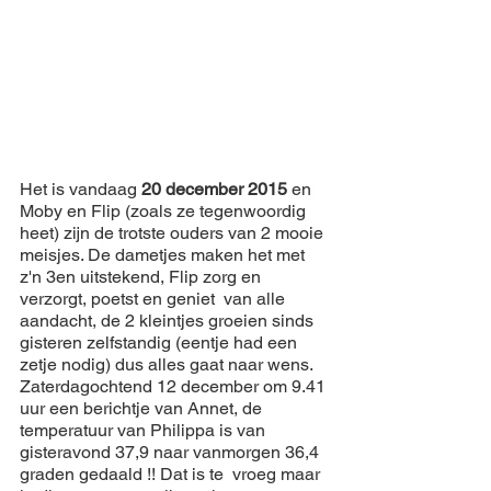
Het is vandaag 
20 december 2015 
en 
Moby en Flip (zoals ze tegenwoordig 
heet) zijn de trotste ouders van 2 mooie 
meisjes. De dametjes maken het met 
z'n 3en uitstekend, Flip zorg en 
verzorgt, poetst en geniet  van alle 
aandacht, de 2 kleintjes groeien sinds 
gisteren zelfstandig (eentje had een 
zetje nodig) dus alles gaat naar wens. 
Z
aterdagochtend 12 december om 9.41 
uur een berichtje van Annet, de 
temperatuur
 van 
Philippa
 is van 
gisteravond
 37,9 
naar
vanmorgen
 36,4 
graden gedaald !! Dat is te  vroeg maar 