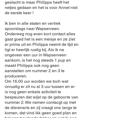
geslacht is maar 
Philippa
 heeft het 
netjes
gedaan
 en het is voor Annet 
niet
de eerste 
keer
 !
Ik ben in alle staten en vertrek 
spoorslags 
naar
Wapserveen
. 
Onderweg nog even 
kort
 contact 
alles
gaat 
goed
 het is een 
meisje
 en ze 
ziet
er prima uit en 
Philippa
 neemt de tijd en 
ligt er 
heerlijk
rustig
 bij. Als ik na 
ongeveer
 een uur in 
Wapserveen
aankom, is het nog steeds 1 pup en 
maakt 
Philippa
 ook nog geen 
aanstalten om nummer 2 en 3 te 
produceren.
Om 16.00 uur worden we toch wat 
onrustig
 er zit nu al 3 uur 
tussen
 en er 
is nog geen 
enkele
activiteit
 te 
bespeuren dat wijst op de geboorte van 
nummer 2. We nemen contacgt op met 
de dierenarts en zij vraagt ons 
langs
 te 
komen, dat 
vind
 ikk geen 
goed
 plan en 