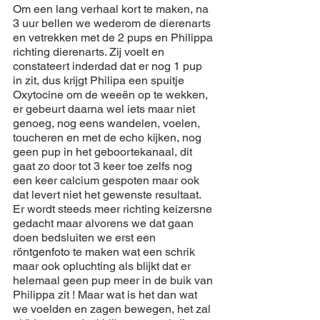
Om een 
lang
verhaal
kort
 te 
maken
, na 
3 uur bellen we wederom de dierenarts 
en vetrekken met de 2 pups en 
Philippa
richting
 dierenarts. Zij 
voelt
 en 
constateert inderdad dat er nog 1 pup 
in zit, dus krijgt 
Philipa
 een 
spuitje
Oxytocine
 om de 
weeën
 op te 
wekken
, 
er gebeurt 
daarna
 wel iets maar 
niet
genoeg, nog eens wandelen, 
voelen
, 
toucheren
 en met de echo kijken, nog 
geen pup in het geboortekanaal, dit 
gaat zo door tot 3 
keer
 toe zelfs nog 
een 
keer
 calcium gespoten maar ook 
dat levert 
niet
 het gewenste resultaat. 
Er wordt steeds 
meer
richting
keizersne
gedacht
 maar 
alvorens
 we dat gaan 
doen
bedsluiten
 we erst een 
röntgenfoto te 
maken
 wat een schrik 
maar ook opluchting als blijkt dat er 
helemaal
 geen pup 
meer
 in de buik van 
Philippa
 zit ! Maar wat is het dan wat 
we 
voelden
 en 
zagen
bewegen
, het zal 