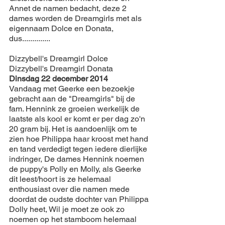
Annet de 
namen
bedacht
, 
deze
 2 
dames worden de 
Dreamgirls
 met als 
eigennaam Dolce en Donata, 
dus..............
Dizzybell's Dreamgirl Dolce
Dizzybell's Dreamgirl Donata
Dinsdag 22 december 2014
Vandaag met Geerke een bezoekje 
gebracht aan de "Dreamgirls" bij de 
fam. Hennink ze groeien werkelijk de 
laatste als kool er komt er per dag zo'n 
20 gram bij. Het is aandoenlijk om te 
zien hoe Philippa haar kroost met hand 
en tand verdedigt tegen iedere dierlijke 
indringer, De dames Hennink noemen 
de puppy's Polly en Molly, als Geerke 
dit leest/hoort is ze helemaal 
enthousiast over die namen mede 
doordat de oudste dochter van Philippa 
Dolly heet, Wil je moet ze ook zo 
noemen op het stamboom helemaal 