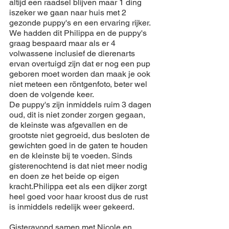
altijd een raadsel blijven maar 1 ding 
iszeker we gaan 
naar
huis
 met 2 
gezonde puppy's en een 
ervaring
rijker
. 
We 
hadden
 dit 
Philippa
 en de puppy's 
graag bespaard maar als er 4 
volwassene inclusief de dierenarts 
ervan overtuigd zijn dat er nog een pup 
geboren
 moet worden dan maak je ook 
niet
meteen
 een röntgenfoto, 
beter
 wel 
doen
 de 
volgende
keer
.
De puppy's zijn 
inmiddels
 ruim 3 
dagen
oud, dit is 
niet
 zonder zorgen gegaan, 
de kleinste was afgevallen en de 
grootste
niet
gegroeid
, dus besloten de 
gewichten
goed
 in de gaten te 
houden
en de kleinste bij te voeden. Sinds 
gisterenochtend is dat 
niet
meer
 nodig 
en 
doen
 ze het beide op eigen 
kracht.Philippa eet als een 
dijker
zorgt
heel 
goed
 voor 
haar
kroost
 dus de rust 
is 
inmiddels
 redelijk 
weer
 gekeerd.
Gisteravond samen met Nicole en 