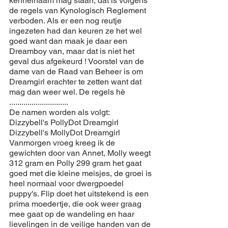
kennelnaam mag staan, dat is volgens 
de regels van Kynologisch Reglement 
verboden. Als er een nog reutje 
ingezeten had dan keuren ze het wel 
goed want dan maak je daar een 
Dreamboy van, maar dat is niet het 
geval dus afgekeurd ! Voorstel van de 
dame van de Raad van Beheer is om 
Dreamgirl erachter te zetten want dat 
mag dan weer wel. De regels hè 
.............................
De namen worden als volgt:
Dizzybell's PollyDot Dreamgirl
Dizzybell's MollyDot Dreamgirl
Vanmorgen vroeg kreeg ik de 
gewichten door van Annet, Molly weegt 
312 gram en Polly 299 gram het gaat 
goed met die kleine meisjes, de groei is 
heel normaal voor dwergpoedel 
puppy's. Flip doet het uitstekend is een 
prima moedertje, die ook weer graag 
mee gaat op de wandeling en haar 
lievelingen in de veilige handen van de 