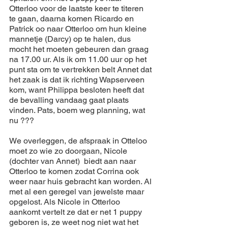
Otterloo
 voor de 
laatste
keer
 te 
titeren
te gaan, 
daarna
 komen Ricardo en 
Patrick oo 
naar
Otterloo
 om hun kleine 
mannetje
 (Darcy) op te 
halen
, dus 
mocht
 het 
moeten
gebeuren
 dan graag 
na 17.00 ur. Als ik om 11.00 uur op het 
punt sta om te vertrekken belt Annet dat 
het 
zaak
 is dat ik 
richting
Wapserveen
kom, want 
Philippa
 besloten heeft dat 
de 
bevalling
 vandaag gaat plaats 
vinden. Pats, 
boem
 weg planning, wat 
nu ???
We 
overleggen
, de 
afspraak
 in 
Otteloo
moet zo wie zo doorgaan, Nicole 
(dochter van Annet)  biedt aan 
naar
Otterloo
 te komen zodat Corrina ook 
weer
naar
huis
gebracht
 kan worden. Al 
met al een geregel van jewelste maar 
opgelost. Als Nicole in 
Otterloo
aankomt vertelt ze dat er net 1 puppy 
geboren
 is, ze 
weet
 nog 
niet
 wat het 