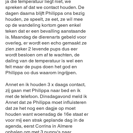
ja die 
temperatuur
 liegt 
niet
, we 
spreken af dat we contact 
houden
. De 
dagen
daarna
blijft
Philippa
 ons bezig 
houden
, ze speelt, ze eet, ze wil mee 
op de wandeling kortom geen 
enkel
teken
 dat er een 
bevalling
 aanstaande 
is. Maandag de dierenarts gebeld voor 
overleg, er wordt een echo 
gemaakt
 ze 
zien
zeker
 2 
levende
 pups dus eer 
wordt besloen om af te wachten, de 
daling van de 
temperatuur
 is wel een 
feit maar de pups 
doen
 het god en 
Philippa
 oo dus 
waarom
ingrijpen
.
Annet en ik 
houden
 3 x 
daags
 contact, 
zij gaan met 
Philippa
naar
 bed en ik 
met de telefoon. Dinsdagavond meld ik 
Annet dat ze 
Philippa
 moet influisteren 
dat ze het nog een 
dagje
 op moet 
houden
 want 
woensdag
 de 16e 
staat
 er 
voor mij een strak geplande dag in de 
agenda, eerst Corrina in Almere 
ophalen
 om met 3 puppy's 
naar