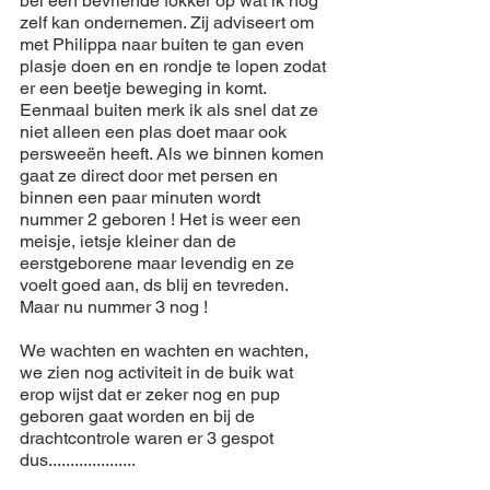
bel een 
bevriende
fokker
 op wat ik nog 
zelf kan ondernemen. Zij adviseert om 
met 
Philippa
naar
 buiten te gan even 
plasje 
doen
 en en 
rondje
 te 
lopen
 zodat 
er een 
beetje
beweging
 in komt. 
Eenmaal buiten merk ik als snel dat ze 
niet
 alleen een plas 
doet
 maar ook 
persweeën
 heeft. Als we 
binnen
 komen 
gaat ze direct door met 
persen
 en 
binnen
 een paar minuten wordt 
nummer 2 
geboren
 ! Het is 
weer
 een 
meisje
, ietsje kleiner dan de 
eerstgeborene
 maar 
levendig
 en ze 
voelt
goed
 aan, ds 
blij
 en tevreden. 
Maar nu nummer 3 nog !
We wachten en wachten en wachten, 
we 
zien
 nog 
activiteit
 in de buik wat 
erop wijst dat er 
zeker
 nog en pup 
geboren
 gaat worden en bij de 
drachtcontrole waren er 3 
gespot
dus....................