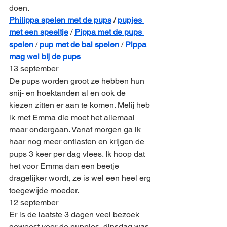
doen. 
Philippa spelen met de pups
 / 
pupjes 
met een speeltje
 / 
Pippa met de pups 
spelen
 / 
pup met de bal spelen
 / 
Pippa 
mag wel bij de pups
13 september
De pups worden groot ze hebben hun 
snij- en hoektanden al en ook de 
kiezen zitten er aan te komen. Melij heb 
ik met Emma die moet het allemaal 
maar ondergaan. Vanaf morgen ga ik 
haar nog meer ontlasten en krijgen de 
pups 3 keer per dag vlees. Ik hoop dat 
het voor Emma dan een beetje 
dragelijker wordt, ze is wel een heel erg 
toegewijde moeder.
12 september
Er is de laatste 3 dagen veel bezoek 
geweest voor de puppies, dinsdag was 