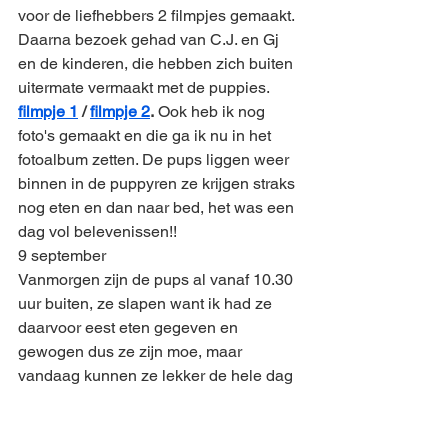
voor de liefhebbers 2 filmpjes gemaakt. 
Daarna bezoek gehad van C.J. en Gj 
en de kinderen, die hebben zich buiten 
uitermate vermaakt met de puppies. 
filmpje 1
 / 
filmpje 2
.
 Ook heb ik nog 
foto's gemaakt en die ga ik nu in het 
fotoalbum zetten. De pups liggen weer 
binnen in de puppyren ze krijgen straks 
nog eten en dan naar bed, het was een 
dag vol belevenissen!!
9 september
Vanmorgen zijn de pups al vanaf 10.30 
uur buiten, ze slapen want ik had ze 
daarvoor eest eten gegeven en 
gewogen dus ze zijn moe, maar 
vandaag kunnen ze lekker de hele dag 
buiten blijven het is heerlijk weer dus 
dat moet kunnen. Ze hebben gelukkig 
het ritme van dag en nacht te pakken, 