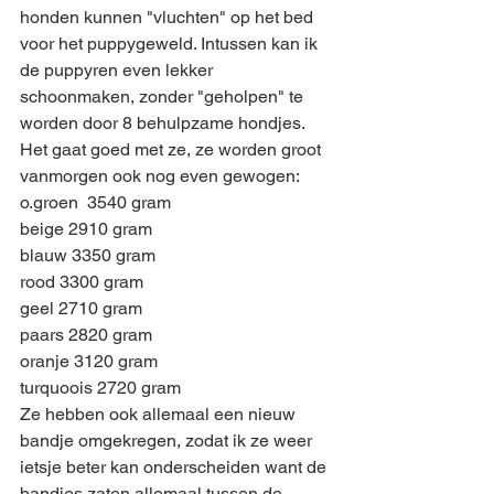
honden kunnen "vluchten" op het bed 
voor het puppygeweld. Intussen kan ik 
de puppyren even lekker 
schoonmaken, zonder "geholpen" te 
worden door 8 behulpzame hondjes. 
Het gaat goed met ze, ze worden groot 
vanmorgen ook nog even gewogen:
o.groen  3540 gram
beige 2910 gram
blauw 3350 gram
rood 3300 gram
geel 2710 gram
paars 2820 gram
oranje 3120 gram
turquoois 2720 gram
Ze hebben ook allemaal een nieuw 
bandje omgekregen, zodat ik ze weer 
ietsje beter kan onderscheiden want de 
bandjes zaten allemaal tussen de 