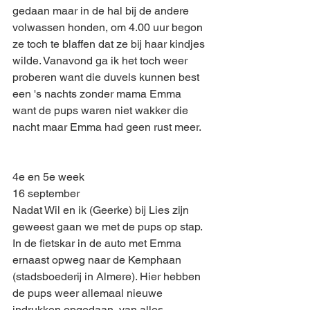
gedaan maar in de hal bij de andere 
volwassen honden, om 4.00 uur begon 
ze toch te blaffen dat ze bij haar kindjes 
wilde. Vanavond ga ik het toch weer 
proberen want die duvels kunnen best 
een 's nachts zonder mama Emma 
want de pups waren niet wakker die 
nacht maar Emma had geen rust meer.
4e en 5e week
16 september
Nadat Wil en ik (Geerke) bij Lies zijn 
geweest gaan we met de pups op stap. 
In de fietskar in de auto met Emma 
ernaast opweg naar de Kemphaan 
(stadsboederij in Almere). Hier hebben 
de pups weer allemaal nieuwe 
indrukken opgedaan, van alles 