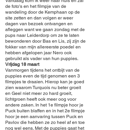
Vandaag kom ik weer naar huis en zal 
de foto's en het filmpje van de 
wandeling door de Kemphaan op de 
site zetten en dan volgen er weer 
dagen van bezoek ontvangen en 
afleggen want we gaan zondag met de 
pups naar Leiderdorp om ze te laten 
bewonderen door Bas en Lis, zij zijn de 
fokker van mijn allereerste poedel en 
hebben afgelopen jaar Nero ook 
gebruikt als vader van hun puppies.
Vrijdag 18 maart
Vanmorgen tijdens het ontbijt van de 
puppies even de tijd genomen een 3 
filmpjes te draaien. Hierop kan je goed 
zien waarom Turquois nu beter groeit 
en Geel niet meer zo hard groeit, 
lichtgroen heeft ook meer oog voor 
andere zaken. In het 1e filmpje hoor je 
Puck buiten blaffen en in het 2e filmpje 
hoor je een aanvaring tussen Puck en 
Pavlov die hebben ze zo heel af en toe 
nog wel eens. Met de puppies gaat het 