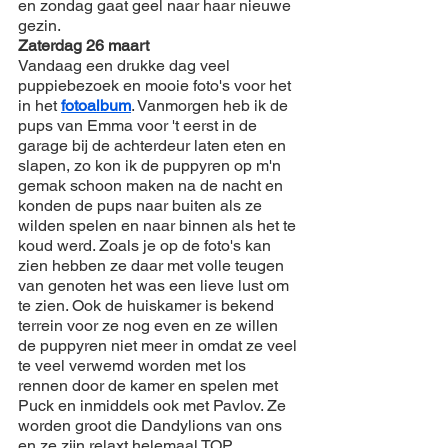
en zondag gaat geel naar haar nieuwe 
gezin.
Zaterdag 26 maart
Vandaag een drukke dag veel 
puppiebezoek en mooie foto's voor het 
in het 
fotoalbum
. Vanmorgen heb ik de 
pups van Emma voor 't eerst in de 
garage bij de achterdeur laten eten en 
slapen, zo kon ik de puppyren op m'n 
gemak schoon maken na de nacht en 
konden de pups naar buiten als ze 
wilden spelen en naar binnen als het te 
koud werd. Zoals je op de foto's kan 
zien hebben ze daar met volle teugen 
van genoten het was een lieve lust om 
te zien. Ook de huiskamer is bekend 
terrein voor ze nog even en ze willen 
de puppyren niet meer in omdat ze veel 
te veel verwemd worden met los 
rennen door de kamer en spelen met 
Puck en inmiddels ook met Pavlov. Ze 
worden groot die Dandylions van ons 
en ze zijn relaxt helemaal TOP 