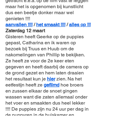
getracht e.e.a. op de film vast te leggen 
maar het is opgenomen bij kunstlicht 
dus een beetje donker maar wel 
genieten !!!!
aanvallen !!!!
 / 
het smaakt !!!!
 / 
alles op !!!
Zaterdag 12 maart
Gisteren heeft Geerke op de puppies 
gepast, Catharina en ik waren op 
bezoek bij Truus en Huub om de 
nakomelingen van Phillip te bekijken. 
Ze heeft ze voor de 2e keer eten 
gegeven en heeft daarbij de camera op 
de grond gezet en hem laten draaien 
het resultaat kun je 
hier
 zien. Na het 
eetfestijn heeft ze 
gefilmd
 hoe broers 
en zussen elkaar de snoet gingen 
wassen want die zaten allemaal onder 
het voer en smaakten dus heel lekker 
!!!! De puppies zijn nu 24 uur per dag in 
de puppyren in de huiskamer en 
kunnen hun weg heel goed vinden. Ik 
heb de "kleine" werpkist in de ren gezet 
en direct daarvoor de puppytrainer en 