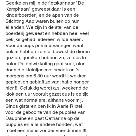
Geerke en mij in de fietskar naar "De 
Kemphaan" geweest daar is een 
kinderboerderij en de apen van de 
Stichting Aap waren buiten op hun 
eilanden. We zijn in de stal van de 
boerderij geweest en hebben heel veel 
bekijks gehad iedereen wilde aaien. 
Voor de pups prima ervaringen want 
ook al hebben ze niet bewust de dieren 
gezien, geroken hebben ze, ze des te 
beter. De ontwikkeling gaat snel, eten 
doen die kleintjes met smaak en 's 
morgens om 6.30 uur wordt ik wakker 
gepiept en geblaft zo van; hallo honger 
hier !!! Gelukkig wordt a.s. weekend de 
klok een uur vooruit gezet dus is de tijd 
een wat normalere, althans voor mij. 
Sinds gisteren ben ik in Aarle Rixtel 
voor de geboorte van de puppies van 
Dauphine en past Catharina op de 
puppies en alle andere honden, wat 
moet een mens zonder vriendinnen !!!. 