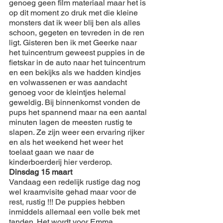
genoeg geen film materiaal maar het is 
op dit moment zo druk met die kleine 
monsters dat ik weer blij ben als alles 
schoon, gegeten en tevreden in de ren 
ligt. Gisteren ben ik met Geerke naar 
het tuincentrum geweest puppies in de 
fietskar in de auto naar het tuincentrum 
en een bekijks als we hadden kindjes 
en volwassenen er was aandacht 
genoeg voor de kleintjes helemal 
geweldig. Bij binnenkomst vonden de 
pups het spannend maar na een aantal 
minuten lagen de meesten rustig te 
slapen. Ze zijn weer een ervaring rijker 
en als het weekend het weer het 
toelaat gaan we naar de 
kinderboerderij hier verderop.
Dinsdag 15 maart
Vandaag een redelijk rustige dag nog 
wel kraamvisite gehad maar voor de 
rest, rustig !!! De puppies hebben 
inmiddels allemaal een volle bek met 
tanden. Het wordt voor Emma 