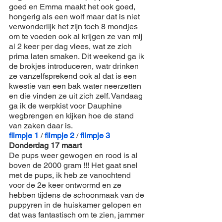
goed en Emma maakt het ook goed, 
hongerig als een wolf maar dat is niet 
verwonderlijk het zijn toch 8 mondjes 
om te voeden ook al krijgen ze van mij 
al 2 keer per dag vlees, wat ze zich 
prima laten smaken. Dit weekend ga ik 
de brokjes introduceren, watr drinken 
ze vanzelfsprekend ook al dat is een 
kwestie van een bak water neerzetten 
en die vinden ze uit zich zelf. Vandaag 
ga ik de werpkist voor Dauphine 
wegbrengen en kijken hoe de stand 
van zaken daar is.
filmpje 1
 /
filmpje 2
 / 
filmpje 3
Donderdag 17 maart
De pups weer gewogen en rood is al 
boven de 2000 gram !!! Het gaat snel 
met de pups, ik heb ze vanochtend 
voor de 2e keer ontwormd en ze 
hebben tijdens de schoonmaak van de 
puppyren in de huiskamer gelopen en 
dat was fantastisch om te zien, jammer 