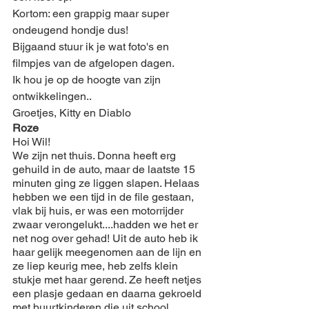
Kortom: een grappig maar super 
ondeugend hondje dus!
Bijgaand stuur ik je wat foto's en 
filmpjes van de afgelopen dagen.
Ik hou je op de hoogte van zijn 
ontwikkelingen..
Groetjes, Kitty en Diablo
Roze
Hoi Wil!
We zijn net thuis. Donna heeft erg 
gehuild in de auto, maar de laatste 15 
minuten ging ze liggen slapen. Helaas 
hebben we een tijd in de file gestaan, 
vlak bij huis, er was een motorrijder 
zwaar verongelukt....hadden we het er 
net nog over gehad! Uit de auto heb ik 
haar gelijk meegenomen aan de lijn en 
ze liep keurig mee, heb zelfs klein 
stukje met haar gerend. Ze heeft netjes 
een plasje gedaan en daarna gekroeld 
met buurtkinderen die uit school 