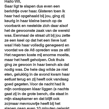
Hallo Wil, 
Saar ligt te slapen dus even een 
berichtje over haar. Gisteren toen ik 
haar had opgehaald bij jou, ging zij 
keurig in haar kleine bench op de 
voorbank en nestelde zich daar alsof 
het de gewoonste zaak van de wereld 
was. Eenmaal de straat uit bij jou zette 
ze een keel op dat het een lieve lust 
was! Heb haar volledig genegeerd en 
voordat we de A6 opreden was ze stil! 
Het negeren koste mij enorme moeite, 
maar het heeft geholpen. Ook thuis 
ging ze gewoon in haar bench als dat 
nodig was. De hele dag wilde ze niet 
eten, gelukkig in de avond kwam haar 
eetlust terug en zij heeft ook vandaag 
goed gegeten. Voor de nacht had ik 
mijn oordoppen klaar liggen (s nachts 
gaat zij in de grote bench, die staat in 
mijn slaapkamer en dat blijft ook 
zo)maar mevrouwtje heeft bij het 
slapen gaan even 10 minuten gejankt 