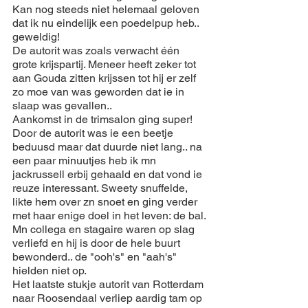
Kan nog steeds niet helemaal geloven 
dat ik nu eindelijk een poedelpup heb.. 
geweldig!
De autorit was zoals verwacht één 
grote krijspartij. Meneer heeft zeker tot 
aan Gouda zitten krijssen tot hij er zelf 
zo moe van was geworden dat ie in 
slaap was gevallen..
Aankomst in de trimsalon ging super! 
Door de autorit was ie een beetje 
beduusd maar dat duurde niet lang.. na 
een paar minuutjes heb ik mn 
jackrussell erbij gehaald en dat vond ie 
reuze interessant. Sweety snuffelde, 
likte hem over zn snoet en ging verder 
met haar enige doel in het leven: de bal.
Mn collega en stagaire waren op slag 
verliefd en hij is door de hele buurt 
bewonderd.. de "ooh's" en "aah's" 
hielden niet op.
Het laatste stukje autorit van Rotterdam 
naar Roosendaal verliep aardig tam op 