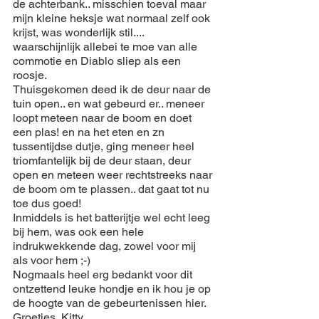
de achterbank.. misschien toeval maar 
mijn kleine heksje wat normaal zelf ook 
krijst, was wonderlijk stil.... 
waarschijnlijk allebei te moe van alle 
commotie en Diablo sliep als een 
roosje.
Thuisgekomen deed ik de deur naar de 
tuin open.. en wat gebeurd er.. meneer 
loopt meteen naar de boom en doet 
een plas! en na het eten en zn 
tussentijdse dutje, ging meneer heel 
triomfantelijk bij de deur staan, deur 
open en meteen weer rechtstreeks naar 
de boom om te plassen.. dat gaat tot nu 
toe dus goed!
Inmiddels is het batterijtje wel echt leeg 
bij hem, was ook een hele 
indrukwekkende dag, zowel voor mij 
als voor hem ;-)
Nogmaals heel erg bedankt voor dit 
ontzettend leuke hondje en ik hou je op 
de hoogte van de gebeurtenissen hier.
Groetjes, Kitty