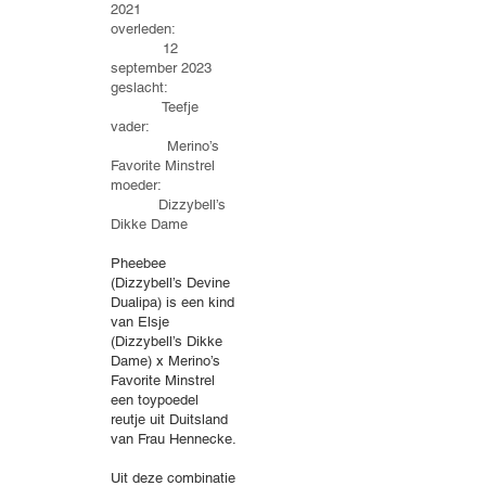
2021
overleden:
12
september 2023
geslacht:
Teefje
vader:
Merino’s
Favorite Minstrel
moeder:
Dizzybell’s
Dikke Dame
Pheebee
(Dizzybell’s Devine
Dualipa) is een kind
van Elsje
(Dizzybell’s Dikke
Dame) x Merino’s
Favorite Minstrel
een toypoedel
reutje uit Duitsland
van Frau Hennecke.
Uit deze combinatie