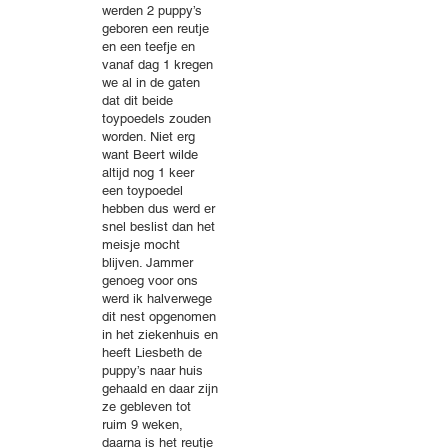
werden 2 puppy’s
geboren een reutje
en een teefje en
vanaf dag 1 kregen
we al in de gaten
dat dit beide
toypoedels zouden
worden. Niet erg
want Beert wilde
altijd nog 1 keer
een toypoedel
hebben dus werd er
snel beslist dan het
meisje mocht
blijven. Jammer
genoeg voor ons
werd ik halverwege
dit nest opgenomen
in het ziekenhuis en
heeft Liesbeth de
puppy’s naar huis
gehaald en daar zijn
ze gebleven tot
ruim 9 weken,
daarna is het reutje