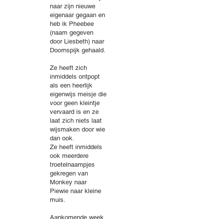
naar zijn nieuwe
eigenaar gegaan en
heb ik Pheebee
(naam gegeven
door Liesbeth) naar
Doornspijk gehaald.
Ze heeft zich
inmiddels ontpopt
als een heerlijk
eigenwijs meisje die
voor geen kleintje
vervaard is en ze
laat zich niets laat
wijsmaken door wie
dan ook.
Ze heeft inmiddels
ook meerdere
troetelnaampjes
gekregen van
Monkey naar
Piewie naar kleine
muis.
Aankomende week