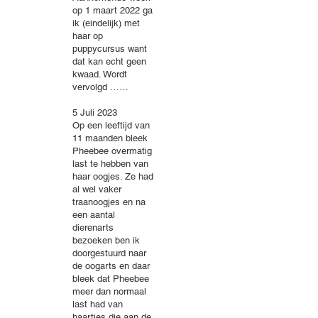
op 1 maart 2022 ga
ik (eindelijk) met
haar op
puppycursus want
dat kan echt geen
kwaad. Wordt
vervolgd ……
5 Juli 2023
Op een leeftijd van
11 maanden bleek
Pheebee overmatig
last te hebben van
haar oogjes. Ze had
al wel vaker
traanoogjes en na
een aantal
dierenarts
bezoeken ben ik
doorgestuurd naar
de oogarts en daar
bleek dat Pheebee
meer dan normaal
last had van
haartjes die aan de