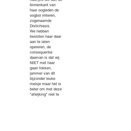
binnenkant van
haar oogleden de
oogbol irriteren,
zogenaamde
Distichiasis.
We hebben
besloten haar daar
aan te laten
opereren, de
consequentie
daarvan is dat wij
NIET met haar
gaan fokken,
jammer van dit
bijzonder leuke
meisje maar het is
beter om met deze
"afwijking" niet te
fokken.
Een haartje kan
geen kwaad maar
dit was echt te erg.
13 september 2023