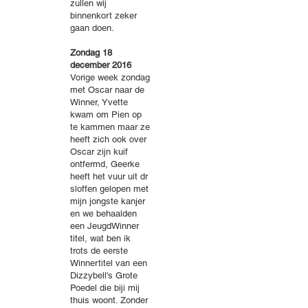
zullen wij
binnenkort zeker
gaan doen.
Zondag 18
december 2016
Vorige week zondag
met Oscar naar de
Winner, Yvette
kwam om Pien op
te kammen maar ze
heeft zich ook over
Oscar zijn kuif
ontfermd, Geerke
heeft het vuur uit dr
sloffen gelopen met
mijn jongste kanjer
en we behaalden
een JeugdWinner
titel, wat ben ik
trots de eerste
Winnertitel van een
Dizzybell's Grote
Poedel die biji mij
thuis woont. Zonder