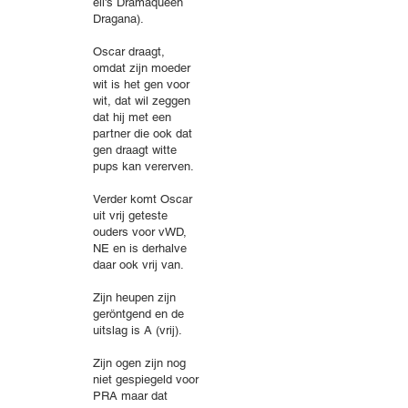
ell's Dramaqueen
Dragana).
Oscar draagt,
omdat zijn moeder
wit is het gen voor
wit, dat wil zeggen
dat hij met een
partner die ook dat
gen draagt witte
pups kan vererven.
Verder komt Oscar
uit vrij geteste
ouders voor vWD,
NE en is derhalve
daar ook vrij van.
Zijn heupen zijn
geröntgend en de
uitslag is A (vrij).
Zijn ogen zijn nog
niet gespiegeld voor
PRA maar dat