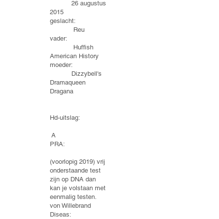
26 augustus
2015
geslacht:
Reu
vader:
Huffish
American History
moeder:
Dizzybell's
Dramaqueen
Dragana
Hd-uitslag:
A
PRA:
(voorlopig 2019) vrij
onderstaande test
zijn op DNA dan
kan je volstaan met
eenmalig testen.
von Willebrand
Diseas: