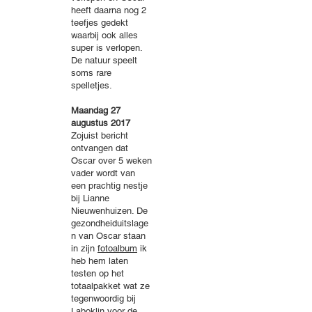
heeft daarna nog 2
teefjes gedekt
waarbij ook alles
super is verlopen.
De natuur speelt
soms rare
spelletjes.
Maandag 27
augustus 2017
Zojuist bericht
ontvangen dat
Oscar over 5 weken
vader wordt van
een prachtig nestje
bij Lianne
Nieuwenhuizen. De
gezondheiduitslage
n van Oscar staan
in zijn
fotoalbum
ik
heb hem laten
testen op het
totaalpakket wat ze
tegenwoordig bij
Laboklin voor de