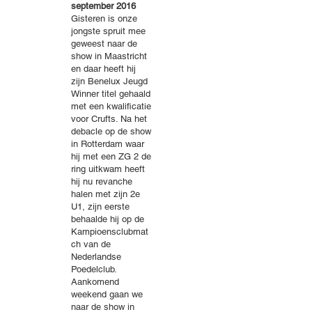
september 2016
Gisteren is onze
jongste spruit mee
geweest naar de
show in Maastricht
en daar heeft hij
zijn Benelux Jeugd
Winner titel gehaald
met een kwalificatie
voor Crufts. Na het
debacle op de show
in Rotterdam waar
hij met een ZG 2 de
ring uitkwam heeft
hij nu revanche
halen met zijn 2e
U1, zijn eerste
behaalde hij op de
Kampioensclubmat
ch van de
Nederlandse
Poedelclub.
Aankomend
weekend gaan we
naar de show in