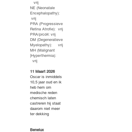
vrij
NE (Neonatale
Encephalopathy):
vrij
PRA (Progressieve
Retina Atrofie): vrij
PRA/prcd4: vrij
DM (Degeneratieve
Myelopathy): vrij
MH (Malignant
|Hyperthermia):
vrij
11 Maart 2026
​Oscar is inmiddels
10,5 jaar oud en ik
heb hem om
medische reden
chemisch laten
castreren hij staat
daarom niet meer
ter dekking
Benelux