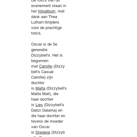
De foto's van dit
evenement staan in
het
fotoalbum
, met
dank aan Thea
Luthart-Snijders
voor de prachtige
foto's.
Oscar is de 5e
generatie
Dizzybell's. Het is
begonnen
met
Camille
(Dizzy
bell's Casual
Camille) zijn
dochter
is
Malta
(Dizzybell's
Malta Mali), die
haar dochter
is
Lies
(Dizzybell's
Dalizi Dalarna) en
die haar dochter en
tevens de moeder
van Oscar
is
Dragana
(Dizzyb