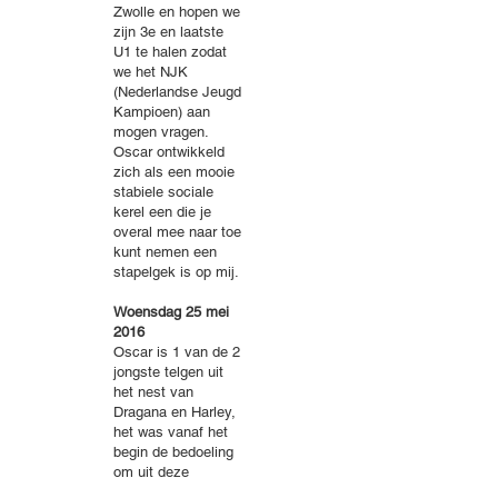
Zwolle en hopen we
zijn 3e en laatste
U1 te halen zodat
we het NJK
(Nederlandse Jeugd
Kampioen) aan
mogen vragen.
Oscar ontwikkeld
zich als een mooie
stabiele sociale
kerel een die je
overal mee naar toe
kunt nemen een
stapelgek is op mij.
Woensdag 25 mei
2016
Oscar is 1 van de 2
jongste telgen uit
het nest van
Dragana en Harley,
het was vanaf het
begin de bedoeling
om uit deze
combinatie en reu