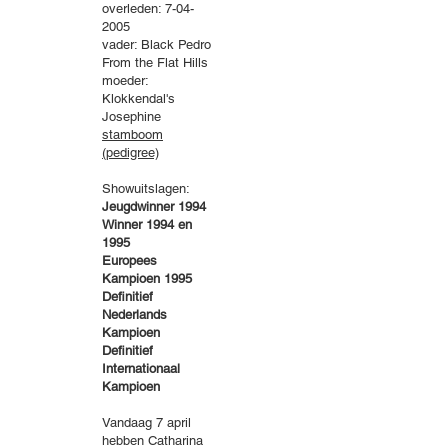
overleden: 7-04-
2005
vader: Black Pedro
From the Flat Hills
moeder:
Klokkendal's
Josephine
stamboom
(pedigree)
Showuitslagen:
Jeugdwinner 1994
Winner 1994 en
1995
Europees
Kampioen 1995
Definitief
Nederlands
Kampioen
Definitief
Internationaal
Kampioen
Vandaag 7 april
hebben Catharina