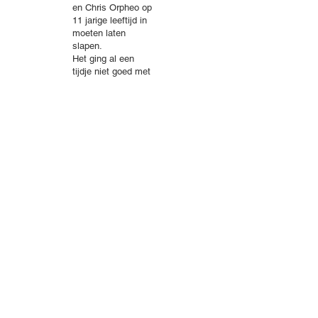
en Chris Orpheo op
11 jarige leeftijd in
moeten laten
slapen.
Het ging al een
tijdje niet goed met
hem, hij had een
lelijk gezwel aan z'n
onderkaak waar
niets meer aan te
doen was.
© 2024 Dizzybell's
Wil Westland
Wil@grotepoedel.nl
+31653790516
Knibbelweg 4
8085 TA Doornspijk
Liesbeth Verhoef
liesbethverhoef@gmail.com
+31683701095
Goorn 16