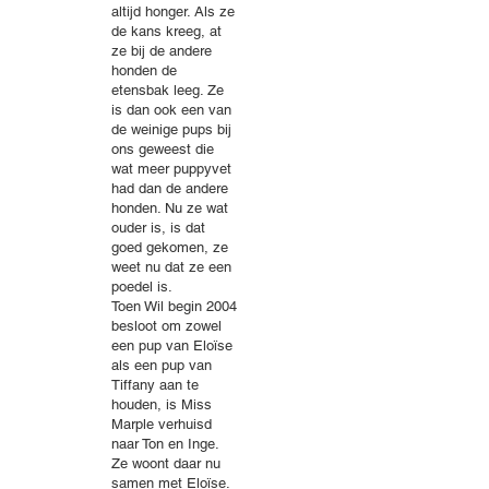
altijd honger. Als ze
de kans kreeg, at
ze bij de andere
honden de
etensbak leeg. Ze
is dan ook een van
de weinige pups bij
ons geweest die
wat meer puppyvet
had dan de andere
honden. Nu ze wat
ouder is, is dat
goed gekomen, ze
weet nu dat ze een
poedel is.
Toen Wil begin 2004
besloot om zowel
een pup van Eloïse
als een pup van
Tiffany aan te
houden, is Miss
Marple verhuisd
naar Ton en Inge.
Ze woont daar nu
samen met Eloïse.