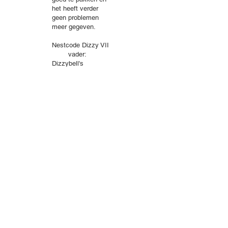
het heeft verder
geen problemen
meer gegeven.
Nestcode Dizzy VII
vader:
Dizzybell's
Murdog's Mungo
moeder:
Dizzybell's
Magnificent Miss
Marple
geboortedatum
24-2-2005
reuen/dogs 4
eigenaar(s)/eigenar
esse(s
Heer Hugo
Geurt Bagchus en
familie
Don Dudok
Marianne en Simon
Plugge
Valuable Vegas