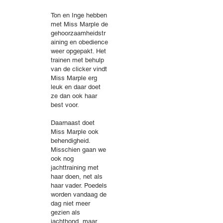
Ton en Inge hebben
met Miss Marple de
gehoorzaamheidstr
aining en obedience
weer opgepakt. Het
trainen met behulp
van de clicker vindt
Miss Marple erg
leuk en daar doet
ze dan ook haar
best voor.
Daarnaast doet
Miss Marple ook
behendigheid.
Misschien gaan we
ook nog
jachttraining met
haar doen, net als
haar vader. Poedels
worden vandaag de
dag niet meer
gezien als
jachthond, maar