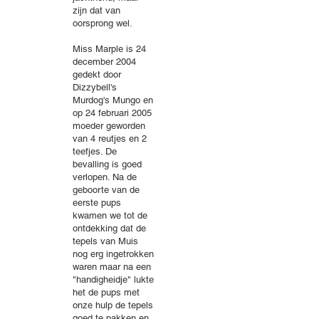
zijn dat van
oorsprong wel.
Miss Marple is 24
december 2004
gedekt door
Dizzybell's
Murdog's Mungo en
op 24 februari 2005
moeder geworden
van 4 reutjes en 2
teefjes. De
bevalling is goed
verlopen. Na de
geboorte van de
eerste pups
kwamen we tot de
ontdekking dat de
tepels van Muis
nog erg ingetrokken
waren maar na een
"handigheidje" lukte
het de pups met
onze hulp de tepels
goed te pakken en