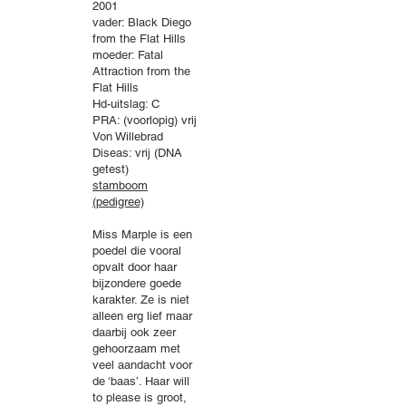
2001
vader: Black Diego
from the Flat Hills
moeder: Fatal
Attraction from the
Flat Hills
Hd-uitslag: C
PRA: (voorlopig) vrij
Von Willebrad
Diseas: vrij (DNA
getest)
stamboom
(pedigree)
Miss Marple is een
poedel die vooral
opvalt door haar
bijzondere goede
karakter. Ze is niet
alleen erg lief maar
daarbij ook zeer
gehoorzaam met
veel aandacht voor
de ‘baas’. Haar will
to please is groot,