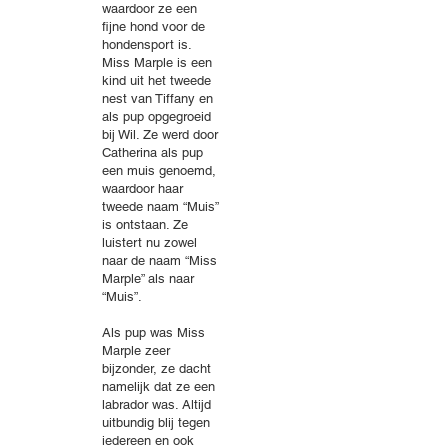
waardoor ze een
fijne hond voor de
hondensport is.
Miss Marple is een
kind uit het tweede
nest van Tiffany en
als pup opgegroeid
bij Wil. Ze werd door
Catherina als pup
een muis genoemd,
waardoor haar
tweede naam “Muis”
is ontstaan. Ze
luistert nu zowel
naar de naam “Miss
Marple” als naar
“Muis”.
Als pup was Miss
Marple zeer
bijzonder, ze dacht
namelijk dat ze een
labrador was. Altijd
uitbundig blij tegen
iedereen en ook